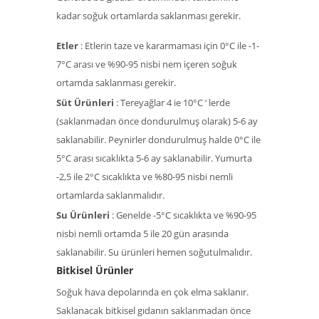
kadar soğuk ortamlarda saklanması gerekir.
Etler
: Etlerin taze ve kararmaması için 0°C ile -1-
7°C arası ve %90-95 nisbi nem içeren soğuk
ortamda saklanması gerekir.
Süt Ürünleri
: Tereyağlar 4 ie 10°C ‘ lerde
(saklanmadan önce dondurulmuş olarak) 5-6 ay
saklanabilir. Peynirler dondurulmuş halde 0°C ile
5°C arası sıcaklıkta 5-6 ay saklanabilir. Yumurta
-2,5 ile 2°C sıcaklıkta ve %80-95 nisbi nemli
ortamlarda saklanmalıdır.
Su Ürünleri
: Genelde -5°C sıcaklıkta ve %90-95
nisbi nemli ortamda 5 ile 20 gün arasında
saklanabilir. Su ürünleri hemen soğutulmalıdır.
Bitkisel Ürünler
Soğuk hava depolarında en çok elma saklanır.
Saklanacak bitkisel gıdanın saklanmadan önce