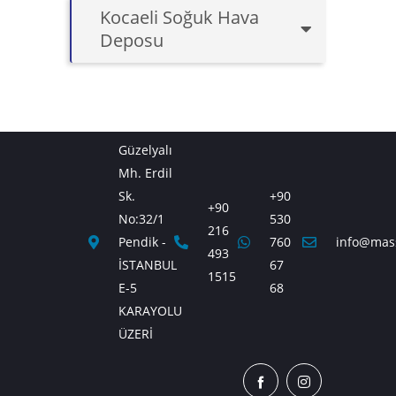
Kocaeli Soğuk Hava
Deposu
Güzelyalı
Mh. Erdil
Sk.
+90
+90
No:32/1
530
216
Pendik -
760
info@mas
493
İSTANBUL
67
1515
E-5
68
KARAYOLU
ÜZERİ