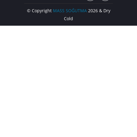
© Copyright
MASS SOĞUTMA
2026 & Dry
Cold