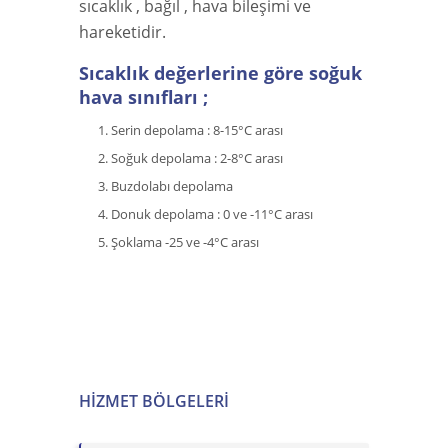
sıcaklık , bağıl , hava bileşimi ve
hareketidir.
Sıcaklık değerlerine göre soğuk
hava sınıfları ;
Serin depolama : 8-15°C arası
Soğuk depolama : 2-8°C arası
Buzdolabı depolama
Donuk depolama : 0 ve -11°C arası
Şoklama -25 ve -4°C arası
HIZMET BÖLGELERI