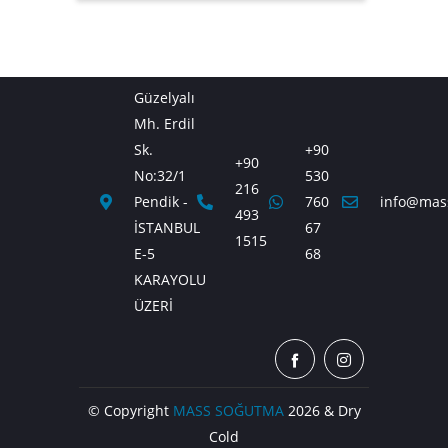
Güzelyalı
Mh. Erdil
Sk.
+90
+90
No:32/1
530
216
Pendik -
760
info@mas
493
İSTANBUL
67
1515
E-5
68
KARAYOLU
ÜZERİ
© Copyright
MASS SOĞUTMA
2026 & Dry
Cold