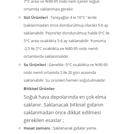
7°C arası ve %90-95 nisbi nem içeren soğuk
ortamda saklanması gerekir.
Süt Ürünleri
: Tereyağlar 4 ie 10°C ‘ lerde
(saklanmadan önce dondurulmuş olarak) 5-6 ay
saklanabilir. Peynirler dondurulmuş halde 0°C ile
5°C arası sıcaklıkta 5-6 ay saklanabilir. Yumurta
-2,5 ile 2°C sıcaklıkta ve %80-95 nisbi nemli
ortamlarda saklanmalıdır.
Su Ürünleri
: Genelde -5°C sıcaklıkta ve %90-95
nisbi nemli ortamda 5 ile 20 gün arasında
saklanabilir. Su ürünleri hemen soğutulmalıdır.
Bitkisel Ürünler
Soğuk hava depolarında en çok elma
saklanır. Saklanacak bitkisel gıdanın
saklanmadan önce dikkat edilmesi
gerekilen esaslar ;
Hasat zamanı
: Saklanacak gıdalar yeme