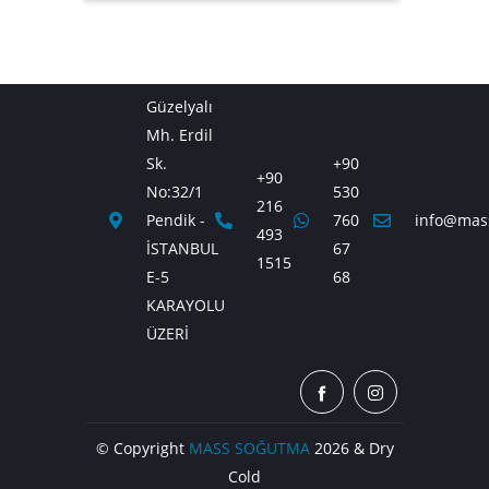
Güzelyalı
Mh. Erdil
Sk.
+90
+90
No:32/1
530
216
Pendik -
760
info@mas
493
İSTANBUL
67
1515
E-5
68
KARAYOLU
ÜZERİ
© Copyright
MASS SOĞUTMA
2026 & Dry
Cold