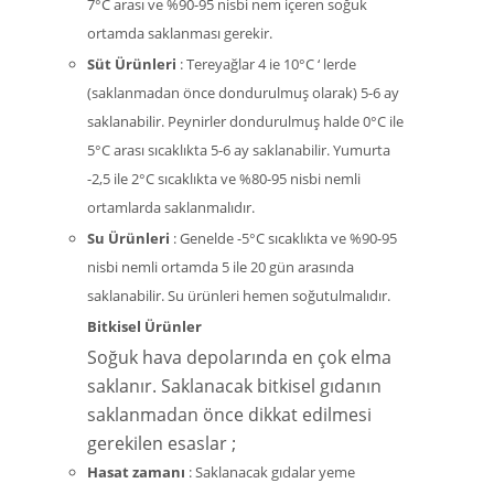
7°C arası ve %90-95 nisbi nem içeren soğuk
ortamda saklanması gerekir.
Süt Ürünleri
: Tereyağlar 4 ie 10°C ‘ lerde
(saklanmadan önce dondurulmuş olarak) 5-6 ay
saklanabilir. Peynirler dondurulmuş halde 0°C ile
5°C arası sıcaklıkta 5-6 ay saklanabilir. Yumurta
-2,5 ile 2°C sıcaklıkta ve %80-95 nisbi nemli
ortamlarda saklanmalıdır.
Su Ürünleri
: Genelde -5°C sıcaklıkta ve %90-95
nisbi nemli ortamda 5 ile 20 gün arasında
saklanabilir. Su ürünleri hemen soğutulmalıdır.
Bitkisel Ürünler
Soğuk hava depolarında en çok elma
saklanır. Saklanacak bitkisel gıdanın
saklanmadan önce dikkat edilmesi
gerekilen esaslar ;
Hasat zamanı
: Saklanacak gıdalar yeme