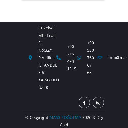
Güzelyalı
Mh. Erdil
Sk.
+90
+90
No:32/1
530
216
Pendik -
760
info@mas
493
İSTANBUL
67
1515
E-5
68
KARAYOLU
ÜZERİ
© Copyright
MASS SOĞUTMA
2026 & Dry
Cold