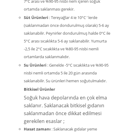
7°C arası ve %90-95 nisbi nem içeren soğuk
ortamda saklanması gerekir.
Süt Ürünleri
: Tereyağlar 4 ie 10°C ‘ lerde
(saklanmadan önce dondurulmuş olarak) 5-6 ay
saklanabilir. Peynirler dondurulmuş halde 0°C ile
5°C arası sıcaklıkta 5-6 ay saklanabilir. Yumurta
-2,5 ile 2°C sıcaklıkta ve %80-95 nisbi nemli
ortamlarda saklanmalıdır.
Su Ürünleri
: Genelde -5°C sıcaklıkta ve %90-95
nisbi nemli ortamda 5 ile 20 gün arasında
saklanabilir. Su ürünleri hemen soğutulmalıdır.
Bitkisel Ürünler
Soğuk hava depolarında en çok elma
saklanır. Saklanacak bitkisel gıdanın
saklanmadan önce dikkat edilmesi
gerekilen esaslar ;
Hasat zamanı
: Saklanacak gıdalar yeme