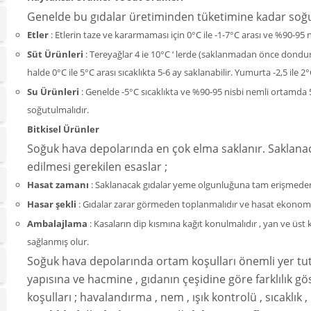
Genelde bu gıdalar üretiminden tüketimine kadar soğ
Etler
: Etlerin taze ve kararmaması için 0°C ile -1-7°C arası ve %90-9
Süt Ürünleri
: Tereyağlar 4 ie 10°C ‘ lerde (saklanmadan önce dondu
halde 0°C ile 5°C arası sıcaklıkta 5-6 ay saklanabilir. Yumurta -2,5 ile
Su Ürünleri
: Genelde -5°C sıcaklıkta ve %90-95 nisbi nemli ortamda 
soğutulmalıdır.
Bitkisel Ürünler
Soğuk hava depolarında en çok elma saklanır. Saklana
edilmesi gerekilen esaslar ;
Hasat zamanı
: Saklanacak gıdalar yeme olgunluğuna tam erişmeden 
Hasar şekli
: Gıdalar zarar görmeden toplanmalıdır ve hasat ekonomi
Ambalajlama
: Kasaların dip kısmına kağıt konulmalıdır , yan ve üst 
sağlanmış olur.
Soğuk hava depolarında ortam koşulları önemli yer tut
yapısına ve hacmine , gıdanın çeşidine göre farklılık g
koşulları ; havalandırma , nem , ışık kontrolü , sıcaklık ,