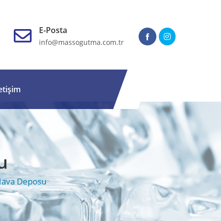
E-Posta
info@massogutma.com.tr
letişim
u
Hava Deposu