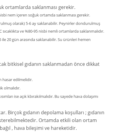
uk ortamlarda saklanması gerekir.
5 nisbi nem içeren soğuk ortamda saklanması gerekir.
rulmuş olarak) 5-6 ay saklanabilir. Peynirler dondurulmuş
 2°C sıcaklıkta ve %80-95 nisbi nemli ortamlarda saklanmalıdır.
5 ile 20 gün arasında saklanabilir. Su ürünleri hemen
cak bitkisel gıdanın saklanmadan önce dikkat
hasar edilmelidir.
k olmalıdır.
kısımları ise açık kbırakılmalıdır. Bu sayede hava dolaşımı
ar. Birçok gıdanın depolama koşulları ; gıdanın
österebilmektedir. Ortamda etkili olan ortam
 bağıl , hava bileşimi ve hareketidir.