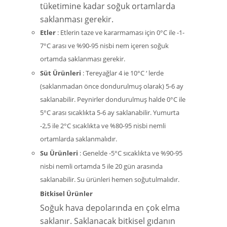
tüketimine kadar soğuk ortamlarda
saklanması gerekir.
Etler
: Etlerin taze ve kararmaması için 0°C ile -1-
7°C arası ve %90-95 nisbi nem içeren soğuk
ortamda saklanması gerekir.
Süt Ürünleri
: Tereyağlar 4 ie 10°C ‘ lerde
(saklanmadan önce dondurulmuş olarak) 5-6 ay
saklanabilir. Peynirler dondurulmuş halde 0°C ile
5°C arası sıcaklıkta 5-6 ay saklanabilir. Yumurta
-2,5 ile 2°C sıcaklıkta ve %80-95 nisbi nemli
ortamlarda saklanmalıdır.
Su Ürünleri
: Genelde -5°C sıcaklıkta ve %90-95
nisbi nemli ortamda 5 ile 20 gün arasında
saklanabilir. Su ürünleri hemen soğutulmalıdır.
Bitkisel Ürünler
Soğuk hava depolarında en çok elma
saklanır. Saklanacak bitkisel gıdanın