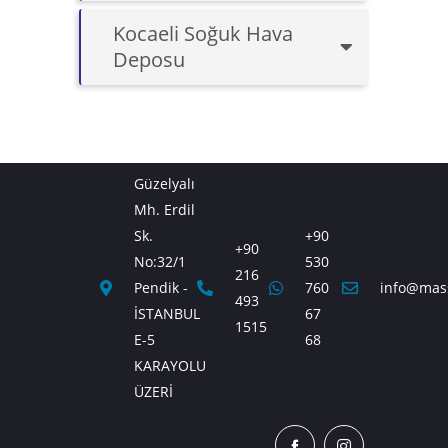
Kocaeli Soğuk Hava
Deposu
Güzelyalı
Mh. Erdil
Sk.
+90
+90
No:32/1
530
216
Pendik -
760
info@mas
493
İSTANBUL
67
1515
E-5
68
KARAYOLU
ÜZERİ