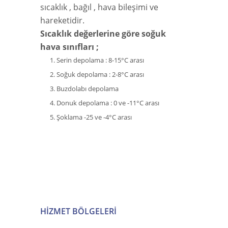
sıcaklık , bağıl , hava bileşimi ve
hareketidir.
Sıcaklık değerlerine göre soğuk
hava sınıfları ;
Serin depolama : 8-15°C arası
Soğuk depolama : 2-8°C arası
Buzdolabı depolama
Donuk depolama : 0 ve -11°C arası
Şoklama -25 ve -4°C arası
HIZMET BÖLGELERI