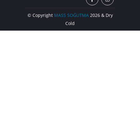
© Copyright
MASS SOĞUTMA
2026 & Dry
Cold