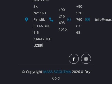
Sk.
+90
+90
No:32/1
530
216
Pendik -
760
info@mas
493
İSTANBUL
67
1515
E-5
68
KARAYOLU
ÜZERİ
© Copyright
MASS SOĞUTMA
2026 & Dry
Cold