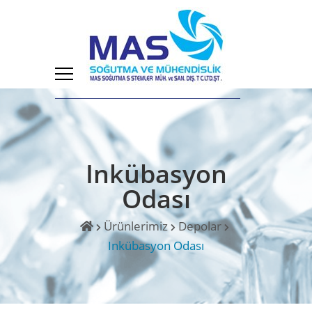
Inkübasyon
Odası
Ürünlerimiz
Depolar
Inkübasyon Odası