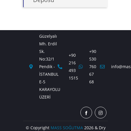
Güzelyalı
Mh. Erdil
Sk.
+90
+90
No:32/1
530
216
Pendik -
760
info@mas
493
İSTANBUL
67
1515
E-5
68
KARAYOLU
ÜZERİ
© Copyright
MASS SOĞUTMA
2026 & Dry