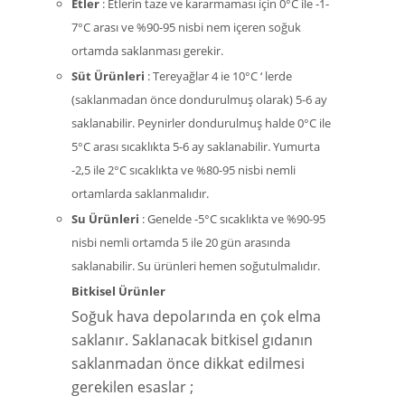
Etler
: Etlerin taze ve kararmaması için 0°C ile -1-
7°C arası ve %90-95 nisbi nem içeren soğuk
ortamda saklanması gerekir.
Süt Ürünleri
: Tereyağlar 4 ie 10°C ‘ lerde
(saklanmadan önce dondurulmuş olarak) 5-6 ay
saklanabilir. Peynirler dondurulmuş halde 0°C ile
5°C arası sıcaklıkta 5-6 ay saklanabilir. Yumurta
-2,5 ile 2°C sıcaklıkta ve %80-95 nisbi nemli
ortamlarda saklanmalıdır.
Su Ürünleri
: Genelde -5°C sıcaklıkta ve %90-95
nisbi nemli ortamda 5 ile 20 gün arasında
saklanabilir. Su ürünleri hemen soğutulmalıdır.
Bitkisel Ürünler
Soğuk hava depolarında en çok elma
saklanır. Saklanacak bitkisel gıdanın
saklanmadan önce dikkat edilmesi
gerekilen esaslar ;