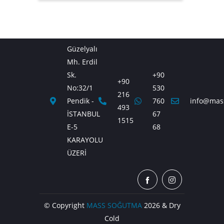
Güzelyalı
Mh. Erdil
Sk.
+90
+90
No:32/1
530
216
Pendik -
760
info@mas
493
İSTANBUL
67
1515
E-5
68
KARAYOLU
ÜZERİ
© Copyright
MASS SOĞUTMA
2026 & Dry
Cold