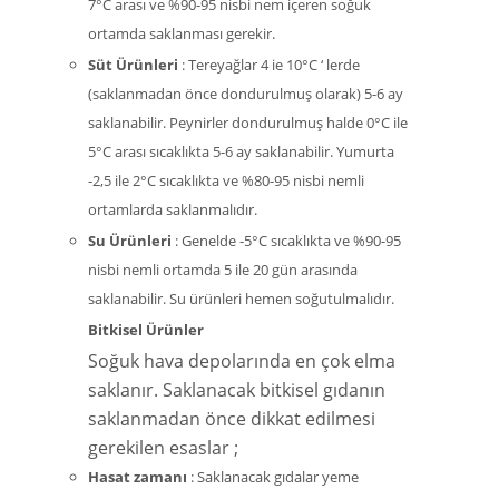
7°C arası ve %90-95 nisbi nem içeren soğuk
ortamda saklanması gerekir.
Süt Ürünleri
: Tereyağlar 4 ie 10°C ‘ lerde
(saklanmadan önce dondurulmuş olarak) 5-6 ay
saklanabilir. Peynirler dondurulmuş halde 0°C ile
5°C arası sıcaklıkta 5-6 ay saklanabilir. Yumurta
-2,5 ile 2°C sıcaklıkta ve %80-95 nisbi nemli
ortamlarda saklanmalıdır.
Su Ürünleri
: Genelde -5°C sıcaklıkta ve %90-95
nisbi nemli ortamda 5 ile 20 gün arasında
saklanabilir. Su ürünleri hemen soğutulmalıdır.
Bitkisel Ürünler
Soğuk hava depolarında en çok elma
saklanır. Saklanacak bitkisel gıdanın
saklanmadan önce dikkat edilmesi
gerekilen esaslar ;
Hasat zamanı
: Saklanacak gıdalar yeme