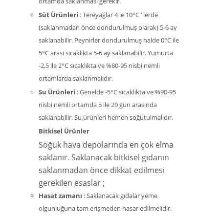
ortamda saklanması gerekir.
Süt Ürünleri
: Tereyağlar 4 ie 10°C ‘ lerde
(saklanmadan önce dondurulmuş olarak) 5-6 ay
saklanabilir. Peynirler dondurulmuş halde 0°C ile
5°C arası sıcaklıkta 5-6 ay saklanabilir. Yumurta
-2,5 ile 2°C sıcaklıkta ve %80-95 nisbi nemli
ortamlarda saklanmalıdır.
Su Ürünleri
: Genelde -5°C sıcaklıkta ve %90-95
nisbi nemli ortamda 5 ile 20 gün arasında
saklanabilir. Su ürünleri hemen soğutulmalıdır.
Bitkisel Ürünler
Soğuk hava depolarında en çok elma
saklanır. Saklanacak bitkisel gıdanın
saklanmadan önce dikkat edilmesi
gerekilen esaslar ;
Hasat zamanı
: Saklanacak gıdalar yeme
olgunluğuna tam erişmeden hasar edilmelidir.