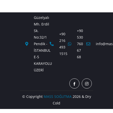
Güzelyalı
Mh. Erdil
Sk.
+90
+90
No:32/1
530
216
Pendik -
760
info@mas
493
İSTANBUL
67
1515
E-5
68
KARAYOLU
ÜZERİ
© Copyright
MASS SOĞUTMA
2026 & Dry
Cold