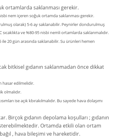
uk ortamlarda saklanması gerekir.
5 nisbi nem içeren soğuk ortamda saklanması gerekir.
rulmuş olarak) 5-6 ay saklanabilir. Peynirler dondurulmuş
 2°C sıcaklıkta ve %80-95 nisbi nemli ortamlarda saklanmalıdır.
5 ile 20 gün arasında saklanabilir. Su ürünleri hemen
cak bitkisel gıdanın saklanmadan önce dikkat
hasar edilmelidir.
k olmalıdır.
kısımları ise açık kbırakılmalıdır. Bu sayede hava dolaşımı
ar. Birçok gıdanın depolama koşulları ; gıdanın
österebilmektedir. Ortamda etkili olan ortam
 bağıl , hava bileşimi ve hareketidir.