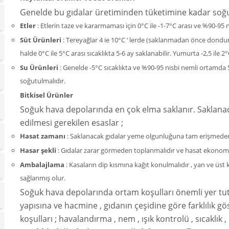
Genelde bu gıdalar üretiminden tüketimine kadar soğ
Etler
: Etlerin taze ve kararmaması için 0°C ile -1-7°C arası ve %90-9
Süt Ürünleri
: Tereyağlar 4 ie 10°C ‘ lerde (saklanmadan önce dondu
halde 0°C ile 5°C arası sıcaklıkta 5-6 ay saklanabilir. Yumurta -2,5 ile
Su Ürünleri
: Genelde -5°C sıcaklıkta ve %90-95 nisbi nemli ortamda 
soğutulmalıdır.
Bitkisel Ürünler
Soğuk hava depolarında en çok elma saklanır. Saklana
edilmesi gerekilen esaslar ;
Hasat zamanı
: Saklanacak gıdalar yeme olgunluğuna tam erişmeden 
Hasar şekli
: Gıdalar zarar görmeden toplanmalıdır ve hasat ekonomi
Ambalajlama
: Kasaların dip kısmına kağıt konulmalıdır , yan ve üst 
sağlanmış olur.
Soğuk hava depolarında ortam koşulları önemli yer tut
yapısına ve hacmine , gıdanın çeşidine göre farklılık g
koşulları ; havalandırma , nem , ışık kontrolü , sıcaklık ,