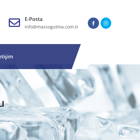
E-Posta
info@massogutma.com.tr
letişim
u