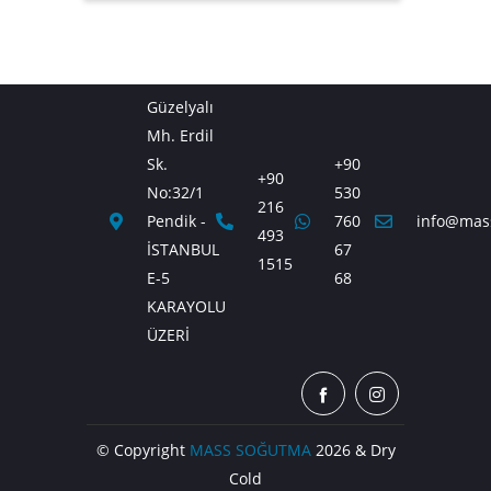
Güzelyalı
Mh. Erdil
Sk.
+90
+90
No:32/1
530
216
Pendik -
760
info@mas
493
İSTANBUL
67
1515
E-5
68
KARAYOLU
ÜZERİ
© Copyright
MASS SOĞUTMA
2026 & Dry
Cold