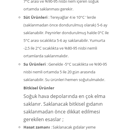
7°C arası ve %90-95 nisbi nem içeren soğuk
ortamda saklanması gerekir.
Süt Ürünleri
: Tereyağlar 4 ie 10°C ‘ lerde
(saklanmadan önce dondurulmuş olarak) 5-6 ay
saklanabilir. Peynirler dondurulmuş halde 0°C ile
5°C arası sıcaklıkta 5-6 ay saklanabilir. Yumurta
-2,5 ile 2°C sıcaklıkta ve %80-95 nisbi nemli
ortamlarda saklanmalıdır.
Su Ürünleri
: Genelde -5°C sıcaklıkta ve %90-95
nisbi nemli ortamda 5 ile 20 gün arasında
saklanabilir. Su ürünleri hemen soğutulmalıdır.
Bitkisel Ürünler
Soğuk hava depolarında en çok elma
saklanır. Saklanacak bitkisel gıdanın
saklanmadan önce dikkat edilmesi
gerekilen esaslar ;
Hasat zamanı
: Saklanacak gıdalar yeme