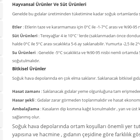
Hayvansal Ürünler Ve Süt Ürünleri
Genelde bu gıdalar üretiminden tüketimine kadar soğuk ortamlarda s
Etler
: Etlerin taze ve kararmaması için 0°C ile -1-7°C arası ve %90-9
Süt Ürünleri
: Tereyağlar 4 ie 10°C ‘ lerde (saklanmadan önce dondu
halde 0°C ile 5°C arası sıcaklıkta 5-6 ay saklanabilir. Yumurta -2,5 ile
Su Ürünleri
: Genelde -5°C sıcaklıkta ve %90-95 nisbi nemli ortamda 
soğutulmalıdır.
Bitkisel Ürünler
Soğuk hava depolarında en çok elma saklanır. Saklanacak bitkisel gıd
Hasat zamanı
: Saklanacak gıdalar yeme olgunluğuna tam erişmeden 
Hasar şekli
: Gıdalar zarar görmeden toplanmalıdır ve hasat ekonomi
Ambalajlama
: Kasaların dip kısmına kağıt konulmalıdır , yan ve üst 
sağlanmış olur.
Soğuk hava depolarında ortam koşulları önemli yer tut
yapısına ve hacmine , gıdanın çeşidine göre farklılık g