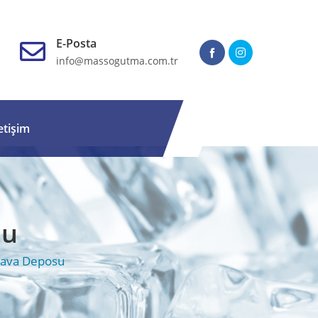
E-Posta
info@massogutma.com.tr
letişim
su
Hava Deposu