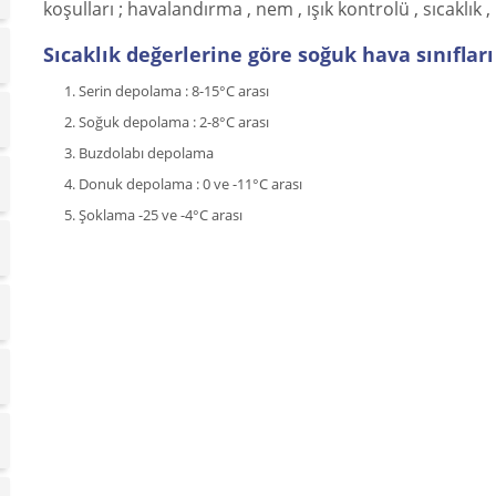
koşulları ; havalandırma , nem , ışık kontrolü , sıcaklık ,
Sıcaklık değerlerine göre soğuk hava sınıfları 
Serin depolama : 8-15°C arası
Soğuk depolama : 2-8°C arası
Buzdolabı depolama
Donuk depolama : 0 ve -11°C arası
Şoklama -25 ve -4°C arası