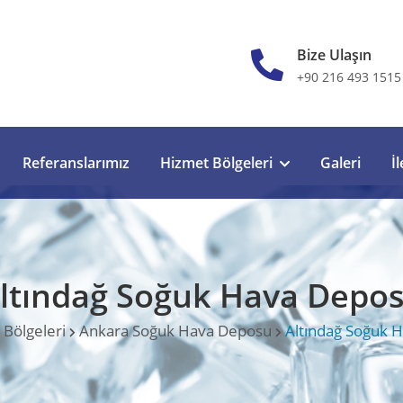
Bize Ulaşın
+90 216 493 1515
Referanslarımız
Hizmet Bölgeleri
Galeri
İ
ltındağ Soğuk Hava Depo
Bölgeleri
Ankara Soğuk Hava Deposu
Altındağ Soğuk 