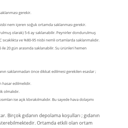
aklanması gerekir.
5 nisbi nem içeren soğuk ortamda saklanması gerekir.
rulmuş olarak) 5-6 ay saklanabilir. Peynirler dondurulmuş
 2°C sıcaklıkta ve %80-95 nisbi nemli ortamlarda saklanmalıdır.
5 ile 20 gün arasında saklanabilir. Su ürünleri hemen
anın saklanmadan önce dikkat edilmesi gerekilen esaslar ;
hasar edilmelidir.
k olmalıdır.
kısımları ise açık kbırakılmalıdır. Bu sayede hava dolaşımı
ar. Birçok gıdanın depolama koşulları ; gıdanın
österebilmektedir. Ortamda etkili olan ortam