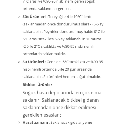
7°C arası ve %90-95 nisbi nem içeren soğuk
ortamda saklanması gerekir.
Süt Ürünleri
: Tereyağlar 4 ie 10°C ‘ lerde
(saklanmadan önce dondurulmuş olarak) 5-6 ay
saklanabilir. Peynirler dondurulmuş halde 0°C ile
5°C arası sıcaklıkta 5-6 ay saklanabilir. Yumurta
-2,5 ile 2°C sıcaklıkta ve %80-95 nisbi nemli
ortamlarda saklanmalıdır.
Su Ürünleri
: Genelde -5°C sıcaklıkta ve %90-95
nisbi nemli ortamda 5 ile 20 gün arasında
saklanabilir. Su ürünleri hemen soğutulmalıdır.
Bitkisel Ürünler
Soğuk hava depolarında en çok elma
saklanır. Saklanacak bitkisel gıdanın
saklanmadan önce dikkat edilmesi
gerekilen esaslar ;
Hasat zamanı
: Saklanacak gıdalar yeme