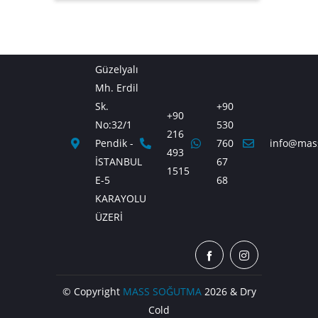
Güzelyalı
Mh. Erdil
Sk.
+90
+90
No:32/1
530
216
Pendik -
760
info@mas
493
İSTANBUL
67
1515
E-5
68
KARAYOLU
ÜZERİ
© Copyright
MASS SOĞUTMA
2026 & Dry
Cold