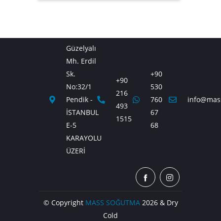
Güzelyalı
Mh. Erdil
Sk.
+90
+90
No:32/1
530
216
Pendik -
760
info@mas
493
İSTANBUL
67
1515
E-5
68
KARAYOLU
ÜZERİ
© Copyright
MASS SOĞUTMA
2026 & Dry
Cold