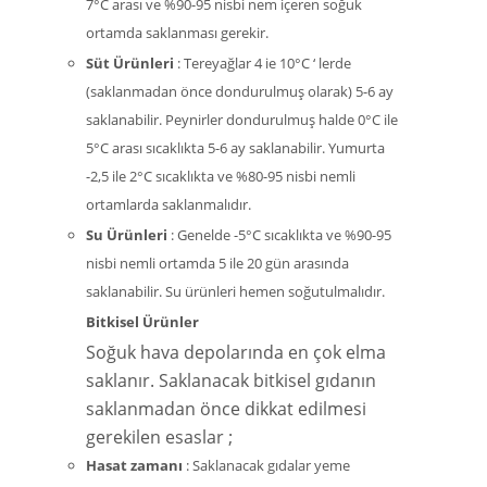
7°C arası ve %90-95 nisbi nem içeren soğuk
ortamda saklanması gerekir.
Süt Ürünleri
: Tereyağlar 4 ie 10°C ‘ lerde
(saklanmadan önce dondurulmuş olarak) 5-6 ay
saklanabilir. Peynirler dondurulmuş halde 0°C ile
5°C arası sıcaklıkta 5-6 ay saklanabilir. Yumurta
-2,5 ile 2°C sıcaklıkta ve %80-95 nisbi nemli
ortamlarda saklanmalıdır.
Su Ürünleri
: Genelde -5°C sıcaklıkta ve %90-95
nisbi nemli ortamda 5 ile 20 gün arasında
saklanabilir. Su ürünleri hemen soğutulmalıdır.
Bitkisel Ürünler
Soğuk hava depolarında en çok elma
saklanır. Saklanacak bitkisel gıdanın
saklanmadan önce dikkat edilmesi
gerekilen esaslar ;
Hasat zamanı
: Saklanacak gıdalar yeme