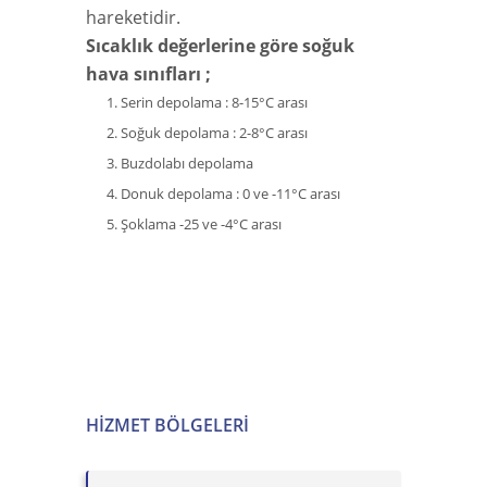
hareketidir.
Sıcaklık değerlerine göre soğuk
hava sınıfları ;
Serin depolama : 8-15°C arası
Soğuk depolama : 2-8°C arası
Buzdolabı depolama
Donuk depolama : 0 ve -11°C arası
Şoklama -25 ve -4°C arası
HIZMET BÖLGELERI