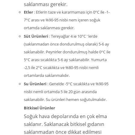
saklanması gerekir.
Etler
: Etlerin taze ve kararmaması için 0°C ile -1-
7°C arası ve %90-95 nisbi nem içeren soğuk
ortamda saklanması gerekir.
Süt Ürünleri
: Tereyağlar 4 ie 10°C ‘ lerde
(saklanmadan önce dondurulmuş olarak) 5-6 ay
saklanabilir. Peynirler dondurulmuş halde 0°C ile
5°C arası sıcaklıkta 5-6 ay saklanabilir. Yumurta
-2,5 ile 2°C sıcaklıkta ve %80-95 nisbi nemli
ortamlarda saklanmalıdır.
Su Ürünleri
: Genelde -5°C sıcaklıkta ve %90-95
nisbi nemli ortamda 5 ile 20 gün arasında
saklanabilir. Su ürünleri hemen soğutulmalıdır.
Bitkisel Ürünler
Soğuk hava depolarında en çok elma
saklanır. Saklanacak bitkisel gıdanın
saklanmadan önce dikkat edilmesi