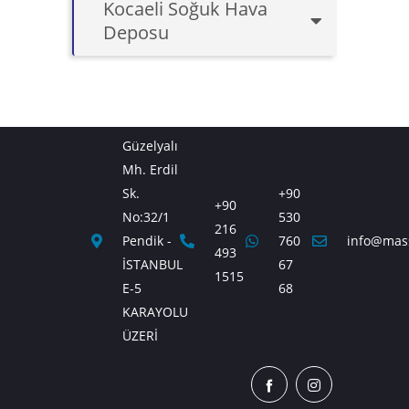
Kocaeli Soğuk Hava
Deposu
Güzelyalı
Mh. Erdil
Sk.
+90
+90
No:32/1
530
216
Pendik -
760
info@mas
493
İSTANBUL
67
1515
E-5
68
KARAYOLU
ÜZERİ