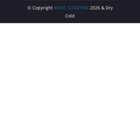
© Copyright
MASS SOĞUTMA
2026 & Dry
Cold