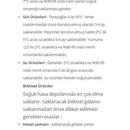
7°C arası ve %90-95 nisbi nem içeren soğuk
ortamda saklanması gerekir.
Süt Ürünleri
: Tereyağlar 4 ie 10°C ‘ lerde
(saklanmadan önce dondurulmuş olarak) 5-6 ay
saklanabilir. Peynirler dondurulmuş halde 0°C ile
5°C arası sıcaklıkta 5-6 ay saklanabilir. Yumurta
-2,5 ile 2°C sıcaklıkta ve %80-95 nisbi nemli
ortamlarda saklanmalıdır.
Su Ürünleri
: Genelde -5°C sıcaklıkta ve %90-95
nisbi nemli ortamda 5 ile 20 gün arasında
saklanabilir. Su ürünleri hemen soğutulmalıdır.
Bitkisel Ürünler
Soğuk hava depolarında en çok elma
saklanır. Saklanacak bitkisel gıdanın
saklanmadan önce dikkat edilmesi
gerekilen esaslar ;
Hasat zamanı
: Saklanacak gıdalar yeme