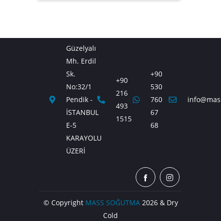
Güzelyalı
Mh. Erdil
Sk.
+90
+90
No:32/1
530
216
Pendik -
760
info@mas
493
İSTANBUL
67
1515
E-5
68
KARAYOLU
ÜZERİ
© Copyright
MASS SOĞUTMA
2026 & Dry
Cold