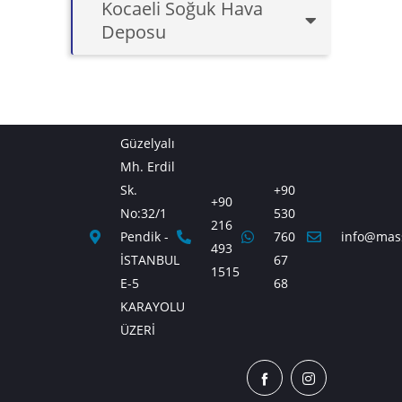
Kocaeli Soğuk Hava
Deposu
Güzelyalı
Mh. Erdil
Sk.
+90
+90
No:32/1
530
216
Pendik -
760
info@mas
493
İSTANBUL
67
1515
E-5
68
KARAYOLU
ÜZERİ