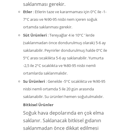
saklanması gerekir.
Etler
: Etlerin taze ve kararmaması için 0°C ile -1-
7°C arası ve %90-95 nisbi nem içeren soğuk
ortamda saklanması gerekir.
Süt Ürünleri
: Tereyağlar 4 ie 10°C ‘ lerde
(saklanmadan önce dondurulmuş olarak) 5-6 ay
saklanabilir. Peynirler dondurulmuş halde 0°C ile
5°C arası sıcaklıkta 5-6 ay saklanabilir. Yumurta
-2,5 ile 2°C sıcaklıkta ve %80-95 nisbi nemli
ortamlarda saklanmalıdır.
Su Ürünleri
: Genelde -5°C sıcaklıkta ve %90-95
nisbi nemli ortamda 5 ile 20 gün arasında
saklanabilir. Su ürünleri hemen soğutulmalıdır.
Bitkisel Ürünler
Soğuk hava depolarında en çok elma
saklanır. Saklanacak bitkisel gıdanın
saklanmadan önce dikkat edilmesi