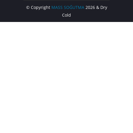
© Copyright
MASS SOĞUTMA
2026 & Dry
Cold