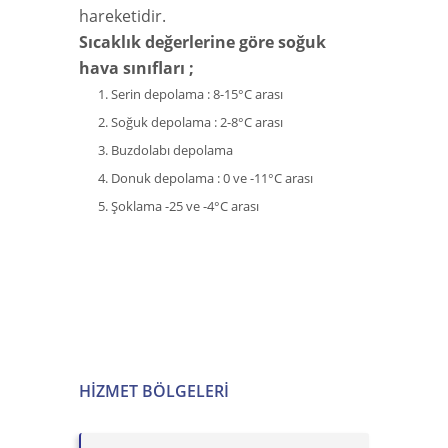
hareketidir.
Sıcaklık değerlerine göre soğuk
hava sınıfları ;
Serin depolama : 8-15°C arası
Soğuk depolama : 2-8°C arası
Buzdolabı depolama
Donuk depolama : 0 ve -11°C arası
Şoklama -25 ve -4°C arası
HIZMET BÖLGELERI