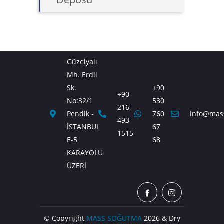
Güzelyalı
Mh. Erdil
Sk.
+90
+90
No:32/1
530
216
Pendik -
760
info@mas
493
İSTANBUL
67
1515
E-5
68
KARAYOLU
ÜZERİ
© Copyright
MASS SOĞUTMA
2026 & Dry