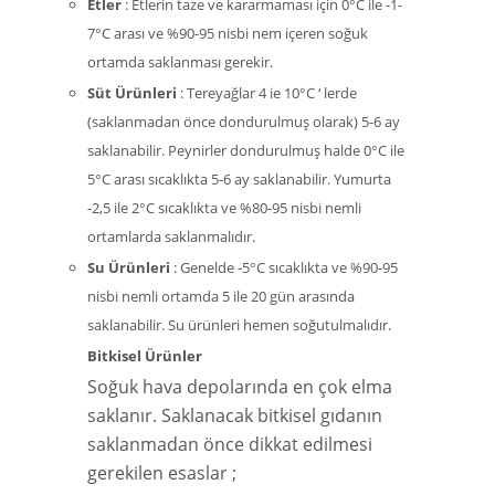
Etler
: Etlerin taze ve kararmaması için 0°C ile -1-
7°C arası ve %90-95 nisbi nem içeren soğuk
ortamda saklanması gerekir.
Süt Ürünleri
: Tereyağlar 4 ie 10°C ‘ lerde
(saklanmadan önce dondurulmuş olarak) 5-6 ay
saklanabilir. Peynirler dondurulmuş halde 0°C ile
5°C arası sıcaklıkta 5-6 ay saklanabilir. Yumurta
-2,5 ile 2°C sıcaklıkta ve %80-95 nisbi nemli
ortamlarda saklanmalıdır.
Su Ürünleri
: Genelde -5°C sıcaklıkta ve %90-95
nisbi nemli ortamda 5 ile 20 gün arasında
saklanabilir. Su ürünleri hemen soğutulmalıdır.
Bitkisel Ürünler
Soğuk hava depolarında en çok elma
saklanır. Saklanacak bitkisel gıdanın
saklanmadan önce dikkat edilmesi
gerekilen esaslar ;